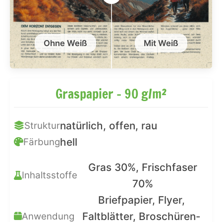
Ohne Weiß
Mit Weiß
Graspapier – 90 g/m²
natürlich, offen, rau
Struktur
hell
Färbung
Gras 30%, Frischfaser
Inhaltsstoffe
70%
Briefpapier, Flyer,
Faltblätter, Broschüren-
Anwendung