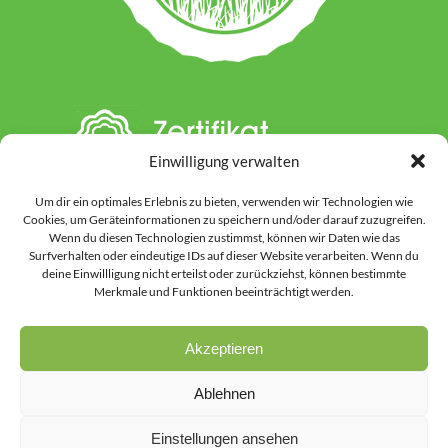
Einwilligung verwalten
Um dir ein optimales Erlebnis zu bieten, verwenden wir Technologien wie
Cookies, um Geräteinformationen zu speichern und/oder darauf zuzugreifen.
Wenn du diesen Technologien zustimmst, können wir Daten wie das
Surfverhalten oder eindeutige IDs auf dieser Website verarbeiten. Wenn du
deine Einwillligung nicht erteilst oder zurückziehst, können bestimmte
Hinweis: Auf dieser Website werden einzelne Inhalte unter Einsatz von KI-
Merkmale und Funktionen beeinträchtigt werden.
gestützten Werkzeugen vorbereitet oder gestaltet. Dies kann Textinhalte
ebenso betreffen wie ausgewählte Grafiken und Bildmotive. Vor der
Veröffentlichung werden alle Inhalte durch uns kontrolliert, überarbeitet
Akzeptieren
und in den passenden inhaltlichen Zusammenhang gesetzt.
Ablehnen
Einstellungen ansehen