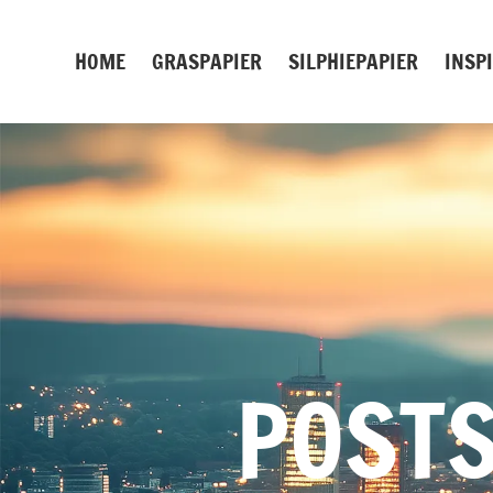
Zum
Inhalt
HOME
GRASPAPIER
SILPHIEPAPIER
INSP
springen
POSTS