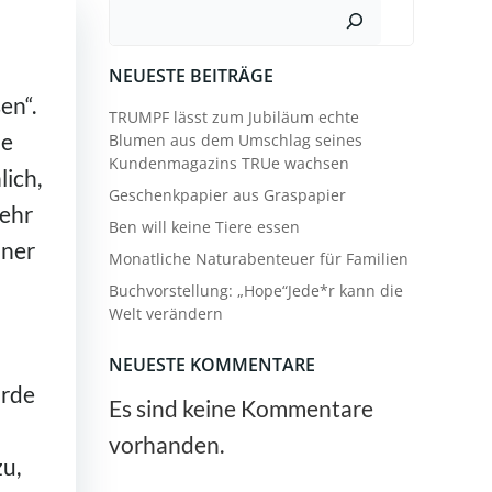
Suchen
NEUESTE BEITRÄGE
en“.
TRUMPF lässt zum Jubiläum echte
ie
Blumen aus dem Umschlag seines
Kundenmagazins TRUe wachsen
lich,
Geschenkpapier aus Graspapier
sehr
Ben will keine Tiere essen
iner
Monatliche Naturabenteuer für Familien
Buchvorstellung: „Hope“Jede*r kann die
Welt verändern
NEUESTE KOMMENTARE
urde
Es sind keine Kommentare
vorhanden.
zu,