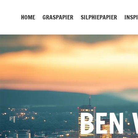
Zum
Inhalt
HOME
GRASPAPIER
SILPHIEPAPIER
INSP
springen
BEN 