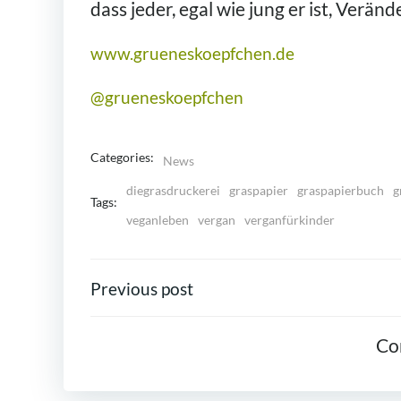
dass jeder, egal wie jung er ist, Verä
www.grueneskoepfchen.de
@grueneskoepfchen
Categories:
News
diegrasdruckerei
graspapier
graspapierbuch
g
Tags:
veganleben
vergan
verganfürkinder
POST
Previous post
NAVIGATION
Co