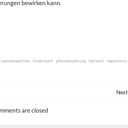
nderungen bewirken kann.
rueneskoepfchen
kinderbuch
pflanzennahrung
tierwohl
veganismus
POST
Next
NAVIGATION
mments are closed