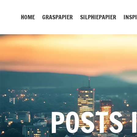
Zum
Inhalt
HOME
GRASPAPIER
SILPHIEPAPIER
INSP
springen
POSTS 