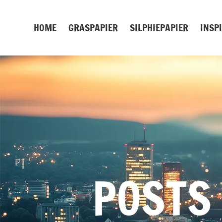
Zum
Inhalt
HOME
GRASPAPIER
SILPHIEPAPIER
INSP
springen
POSTS