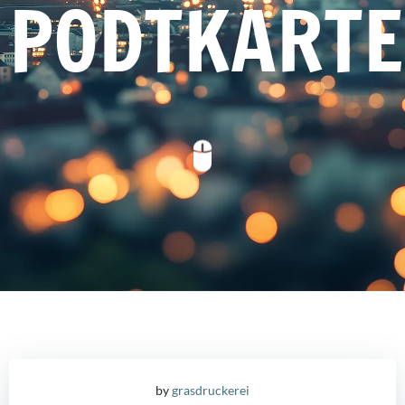
PODTKARTE
by
grasdruckerei