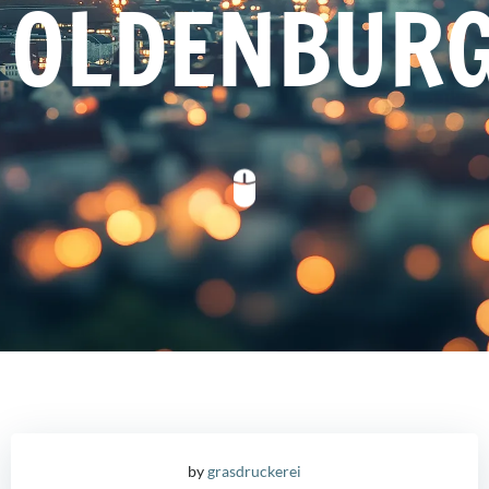
OLDENBUR
by
grasdruckerei