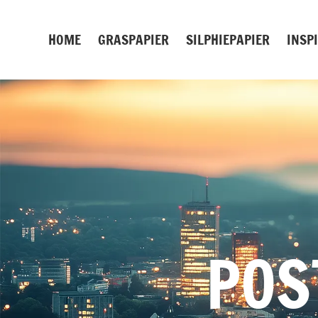
Zum
Inhalt
HOME
GRASPAPIER
SILPHIEPAPIER
INSP
springen
POS