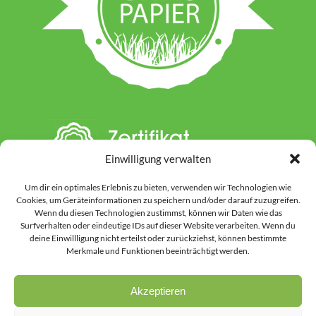
Einwilligung verwalten
Um dir ein optimales Erlebnis zu bieten, verwenden wir Technologien wie
Cookies, um Geräteinformationen zu speichern und/oder darauf zuzugreifen.
Wenn du diesen Technologien zustimmst, können wir Daten wie das
Surfverhalten oder eindeutige IDs auf dieser Website verarbeiten. Wenn du
deine Einwillligung nicht erteilst oder zurückziehst, können bestimmte
Hinweis: Auf dieser Website werden einzelne Inhalte unter Einsatz von KI-
Merkmale und Funktionen beeinträchtigt werden.
gestützten Werkzeugen vorbereitet oder gestaltet. Dies kann Textinhalte
ebenso betreffen wie ausgewählte Grafiken und Bildmotive. Vor der
Veröffentlichung werden alle Inhalte durch uns kontrolliert, überarbeitet
Akzeptieren
und in den passenden inhaltlichen Zusammenhang gesetzt.