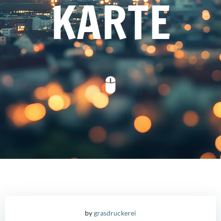
KARTE
by
grasdruckerei