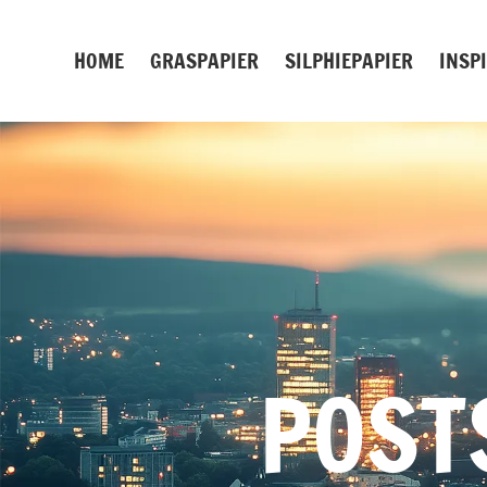
Zum
Inhalt
HOME
GRASPAPIER
SILPHIEPAPIER
INSP
springen
POST