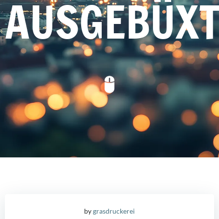
AUSGEBÜX
by
grasdruckerei