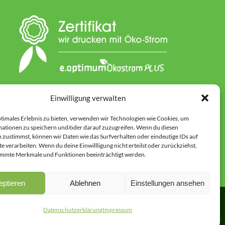
Einwilligung verwalten
ptimales Erlebnis zu bieten, verwenden wir Technologien wie Cookies, um
ationen zu speichern und/oder darauf zuzugreifen. Wenn du diesen
 Textinhalte ebenso betreffen wie ausgewählte Grafiken und
 zustimmst, können wir Daten wie das Surfverhalten oder eindeutige IDs auf
n inhaltlichen Zusammenhang gesetzt.
e verarbeiten. Wenn du deine Einwillligung nicht erteilst oder zurückziehst,
immte Merkmale und Funktionen beeinträchtigt werden.
eptieren
Ablehnen
Einstellungen ansehen
Datenschutzerklärung
Impressum