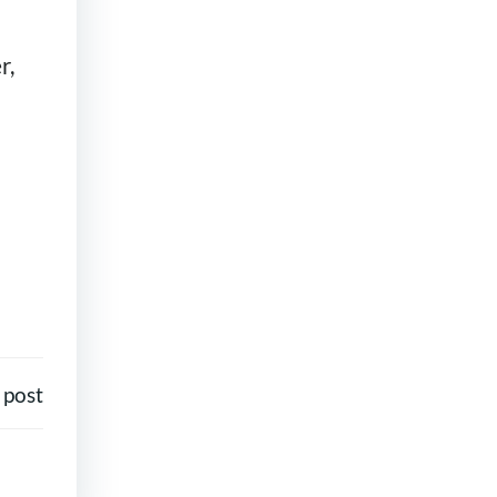
r,
 post