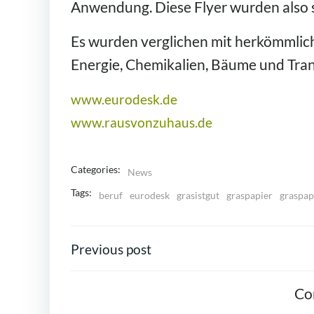
Anwendung. Diese Flyer wurden also so
Es wurden verglichen mit herkömmlic
Energie, Chemikalien, Bäume und Tra
www.eurodesk.de
www.rausvonzuhaus.de
Categories:
News
Tags:
beruf
eurodesk
grasistgut
graspapier
graspap
POST
Previous post
NAVIGATION
Co