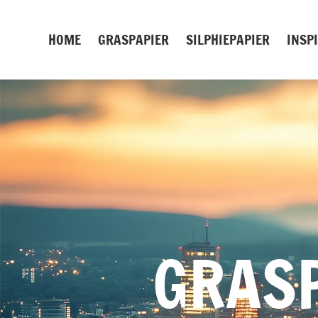
Zum
Inhalt
HOME
GRASPAPIER
SILPHIEPAPIER
INSP
springen
GRASP