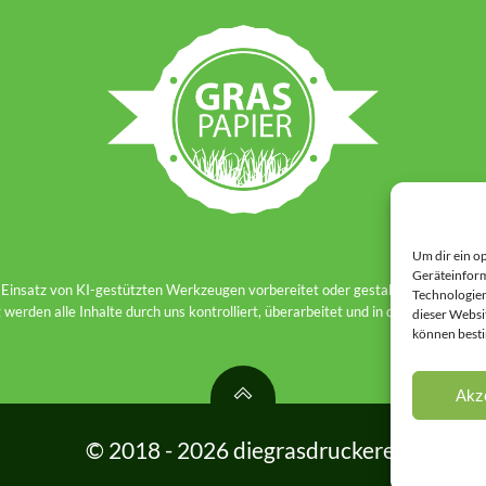
Um dir ein o
Geräteinform
 Einsatz von KI-gestützten Werkzeugen vorbereitet oder gestaltet. Dies kann
Technologien
g werden alle Inhalte durch uns kontrolliert, überarbeitet und in den passende
dieser Websit
können best
Akz
© 2018 - 2026 diegrasdruckerei