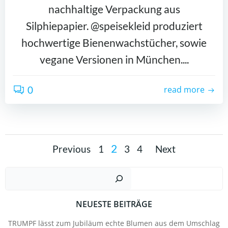
nachhaltige Verpackung aus
Silphiepapier. @speisekleid produziert
hochwertige Bienenwachstücher, sowie
vegane Versionen in München....
0
read more
POSTS
POSTS
POSTS
Page
Page
Page
Page
2
Previous
1
3
4
Next
NAVIGATION
NAVIGATION
NAVIGA
Suc
NEUESTE BEITRÄGE
TRUMPF lässt zum Jubiläum echte Blumen aus dem Umschlag